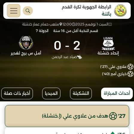
الرابطة الجهوية لكرة القدم
باتنة
السبت 1 نوفمبر 2025
12:00
ملعب حمام عمار خنشلة
قسم النخبة أقل من 16 سنة
الجولة 7
0
-
2
إتحاد خنشلة
أمل س برج لغدير
صياد عبد الرحمن
علاوي علي (27')
خياري أمير (40')
أحداث المباراة
التشكيلة
الميديا
أخبار ذات صلة
27'
هدف من علاوي علي (إ.خنشلة)