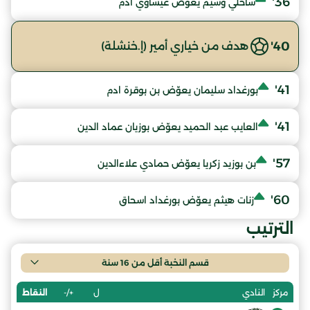
36'
ساحلي وسيم يعوّض عيساوي آدم
40'
هدف من خياري أمير (إ.خنشلة)
41'
بورغداد سليمان يعوّض بن بوقرة ادم
41'
العايب عبد الحميد يعوّض بوزيان عماد الدين
57'
بن بوزيد زكريا يعوّض حمادي علاءالدين
60'
زنات هيثم يعوّض بورغداد اسحاق
الترتيب
قسم النخبة أقل من 16 سنة
ل
+/-
النقاط
مركز
النادي