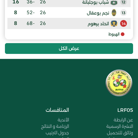
16
-36
26
شباب بوجلبانة
12
8
-52
26
نجم بوعقال
13
8
-68
26
اتحاد برهوم
14
الهبوط
عرض الكل
LRF05
المنافسات
عن الرابطة
الأندية
النشرة الرسمية
الرزنامة و النتائج
وثائق للتحميل
جدول الترتيب