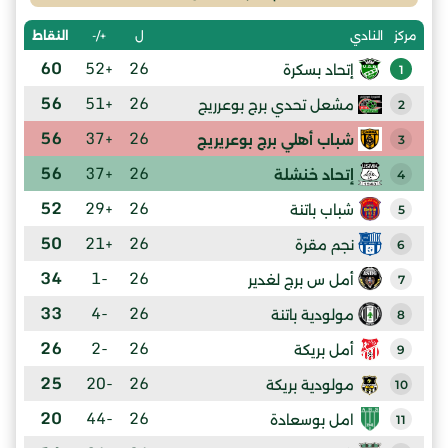
ل
+/-
النقاط
مركز
النادي
60
+52
26
إتحاد بسكرة
1
56
+51
26
مشعل تحدي برج بوعرريج
2
56
+37
26
شباب أهلي برج بوعريريج
3
56
+37
26
إتحاد خنشلة
4
52
+29
26
شباب باتنة
5
50
+21
26
نجم مقرة
6
34
-1
26
أمل س برج لغدير
7
33
-4
26
مولودية باتنة
8
26
-2
26
أمل بريكة
9
25
-20
26
مولودية بريكة
10
20
-44
26
امل بوسعادة
11