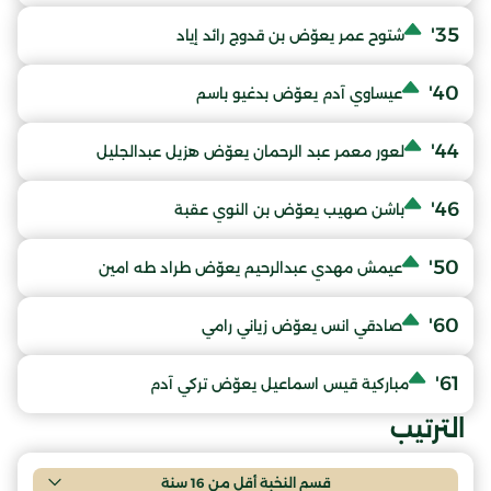
35'
شتوح عمر يعوّض بن قدوج رائد إياد
40'
عيساوي آدم يعوّض بدغيو باسم
44'
لعور معمر عبد الرحمان يعوّض هزيل عبدالجليل
46'
باشن صهيب يعوّض بن النوي عقبة
50'
عيمش مهدي عبدالرحيم يعوّض طراد طه امين
60'
صادقي انس يعوّض زياني رامي
61'
مباركية قيس اسماعيل يعوّض تركي آدم
الترتيب
قسم النخبة أقل من 16 سنة