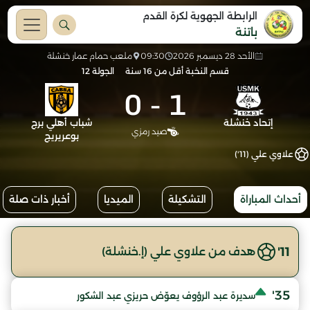
الرابطة الجهوية لكرة القدم
باتنة
الأحد 28 ديسمبر 2026
09:30
ملعب حمام عمار خنشلة
قسم النخبة أقل من 16 سنة
الجولة 12
0
-
1
إتحاد خنشلة
شباب أهلي برج
صيد رمزي
بوعريريج
علاوي علي (11')
أحداث المباراة
التشكيلة
الميديا
أخبار ذات صلة
11'
هدف من علاوي علي (إ.خنشلة)
35'
سديرة عبد الرؤوف يعوّض حريزي عبد الشكور