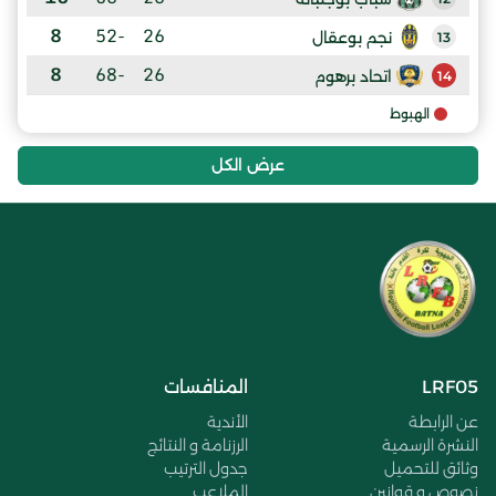
8
-52
26
نجم بوعقال
13
8
-68
26
اتحاد برهوم
14
الهبوط
عرض الكل
LRF05
المنافسات
عن الرابطة
الأندية
النشرة الرسمية
الرزنامة و النتائج
وثائق للتحميل
جدول الترتيب
نصوص و قوانين
الملاعب