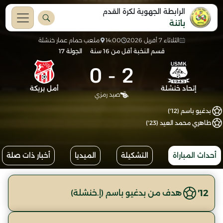
الرابطة الجهوية لكرة القدم
باتنة
الثلاثاء 7 أفريل 2026
14:00
ملعب حمام عمار خنشلة
قسم النخبة أقل من 16 سنة
الجولة 17
0
-
2
إتحاد خنشلة
أمل بريكة
صيد رمزي
بدغيو باسم (12')
طاهري محمد العيد (23')
أحداث المباراة
التشكيلة
الميديا
أخبار ذات صلة
12'
هدف من بدغيو باسم (إ.خنشلة)