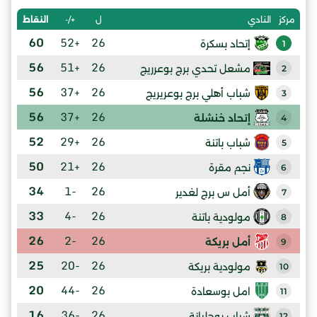
ل
+/-
النقاط
مركز
النادي
60
+52
26
إتحاد بسكرة
1
56
+51
26
مشعل تحدي برج بوعرريج
2
56
+37
26
شباب أهلي برج بوعريريج
3
56
+37
26
إتحاد خنشلة
4
52
+29
26
شباب باتنة
5
50
+21
26
نجم مقرة
6
34
-1
26
أمل س برج لغدير
7
33
-4
26
مولودية باتنة
8
26
-2
26
أمل بريكة
9
25
-20
26
مولودية بريكة
10
20
-44
26
امل بوسعادة
11
16
-36
26
شباب بوجلبانة
12