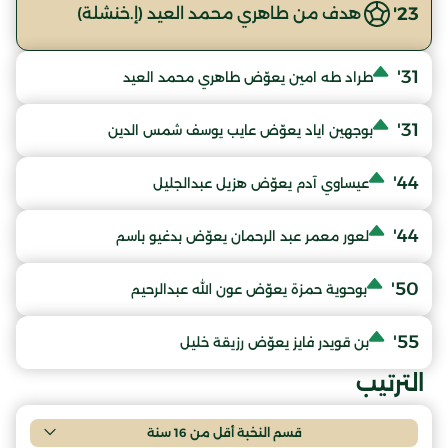
23'
هدف من طاهري محمد العيد (إ.خنشلة)
31'
طراد طه امين يعوّض طاهري محمد العيد
31'
بوجهين اياد يعوّض عايب يوسف شمس الدين
44'
عيساوي آدم يعوّض هزيل عبدالجليل
44'
لعور معمر عبد الرحمان يعوّض بدغيو باسم
50'
بوحوية حمزة يعوّض عون الله عبدالرحيم
55'
بن قويدر فايز يعوّض رزيقة خليل
الترتيب
قسم النخبة أقل من 16 سنة