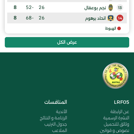
8
-52
26
نجم بوعقال
13
8
-68
26
اتحاد برهوم
14
الهبوط
عرض الكل
LRF05
المنافسات
عن الرابطة
الأندية
النشرة الرسمية
الرزنامة و النتائج
وثائق للتحميل
جدول الترتيب
نصوص و قوانين
الملاعب