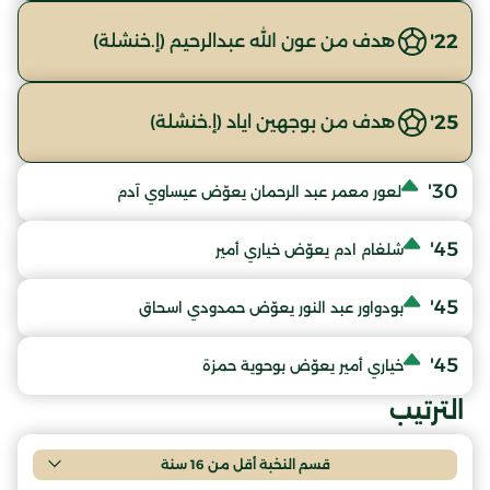
22'
هدف من عون الله عبدالرحيم (إ.خنشلة)
25'
هدف من بوجهين اياد (إ.خنشلة)
30'
لعور معمر عبد الرحمان يعوّض عيساوي آدم
45'
شلغام ادم يعوّض خياري أمير
45'
بودواور عبد النور يعوّض حمدودي اسحاق
45'
خياري أمير يعوّض بوحوية حمزة
الترتيب
قسم النخبة أقل من 16 سنة