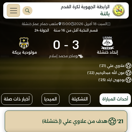
الرابطة الجهوية لكرة القدم
باتنة
السبت 18 أفريل 2026
13:00
ملعب حمام عمار خنشلة
قسم النخبة أقل من 16 سنة
الجولة 24
0
-
3
إتحاد خنشلة
مولودية بريكة
بوماجر محمد إسلام
علاوي علي (21')
عون الله عبدالرحيم (22')
بوجهين اياد (25')
أحداث المباراة
التشكيلة
الميديا
أخبار ذات صلة
21'
هدف من علاوي علي (إ.خنشلة)