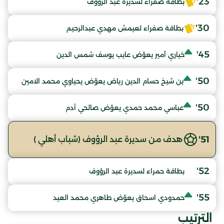
23'
بطاقة صفراء لسديرة عبد الرؤوف
30'
بطاقة صفراء لعيمش مهدي عبدالرحيم
45'
خياري أمير يعوّض عايب يوسف شمس الدين
50'
بن شيخ حسام الدين رياض يعوّض يحياوي محمد الامين
50'
عباسي محمد حمدي يعوّض صالحي آدم
51'
هدف من سديرة عبد الرؤوف (شباب أهلي )
52'
بطاقة حمراء لسديرة عبد الرؤوف
55'
حمدودي اسحاق يعوّض طاهري محمد العيد
الترتيب