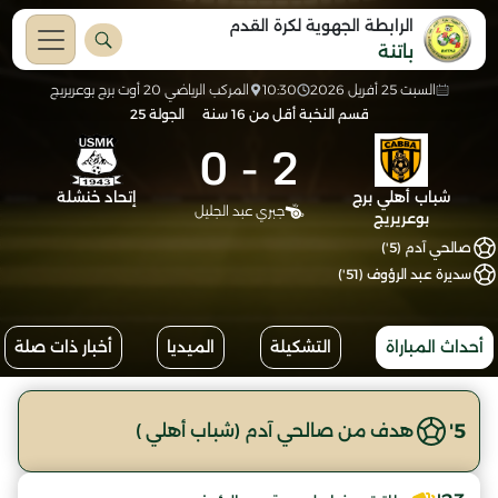
الرابطة الجهوية لكرة القدم
باتنة
السبت 25 أفريل 2026
10:30
المركب الرياضي 20 أوت برج بوعريريج
قسم النخبة أقل من 16 سنة
الجولة 25
0
-
2
شباب أهلي برج
إتحاد خنشلة
جبري عبد الجليل
بوعريريج
صالحي آدم (5')
سديرة عبد الرؤوف (51')
أحداث المباراة
التشكيلة
الميديا
أخبار ذات صلة
5'
هدف من صالحي آدم (شباب أهلي )