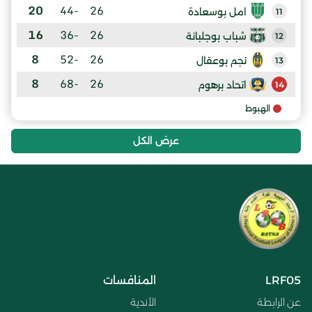
20
-44
26
امل بوسعادة
11
16
-36
26
شباب بوجلبانة
12
8
-52
26
نجم بوعقال
13
8
-68
26
اتحاد برهوم
14
الهبوط
عرض الكل
LRF05
المنافسات
عن الرابطة
الأندية