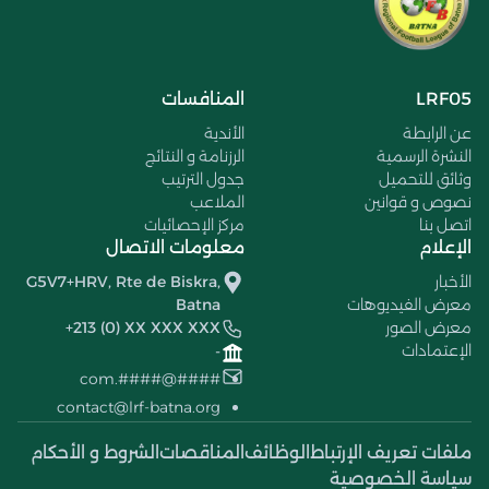
LRF05
المنافسات
عن الرابطة
الأندية
النشرة الرسمية
الرزنامة و النتائج
وثائق للتحميل
جدول الترتيب
نصوص و قوانين
الملاعب
اتصل بنا
مركز الإحصائيات
الإعلام
معلومات الاتصال
الأخبار
G5V7+HRV, Rte de Biskra,
معرض الفيديوهات
Batna
معرض الصور
+213 (0) XX XXX XXX
الإعتمادات
-
####@####.com
contact@lrf-batna.org
ملفات تعريف الإرتباط
الوظائف
المناقصات
الشروط و الأحكام
سياسة الخصوصية