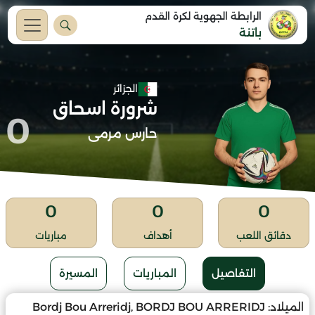
الرابطة الجهوية لكرة القدم
باتنة
الجزائر
شرورة اسحاق
0
حارس مرمى
0
0
0
دقائق اللعب
أهداف
مباريات
التفاصيل
المباريات
المسيرة
الميلاد:
Bordj Bou Arreridj, BORDJ BOU ARRERIDJ