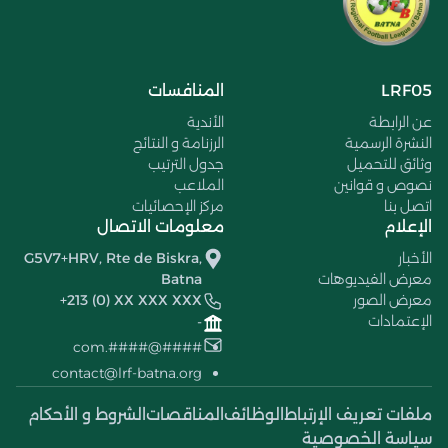
LRF05
المنافسات
عن الرابطة
الأندية
النشرة الرسمية
الرزنامة و النتائج
وثائق للتحميل
جدول الترتيب
نصوص و قوانين
الملاعب
اتصل بنا
مركز الإحصائيات
الإعلام
معلومات الاتصال
الأخبار
G5V7+HRV, Rte de Biskra,
معرض الفيديوهات
Batna
معرض الصور
+213 (0) XX XXX XXX
الإعتمادات
-
####@####.com
contact@lrf-batna.org
ملفات تعريف الإرتباط
الوظائف
المناقصات
الشروط و الأحكام
سياسة الخصوصية