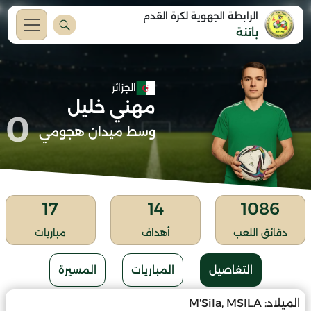
الرابطة الجهوية لكرة القدم
باتنة
الجزائر
مهني خليل
0
وسط ميدان هجومي
17
14
1086
دقائق اللعب
أهداف
مباريات
التفاصيل
المباريات
المسيرة
الميلاد:
M'Sila, MSILA