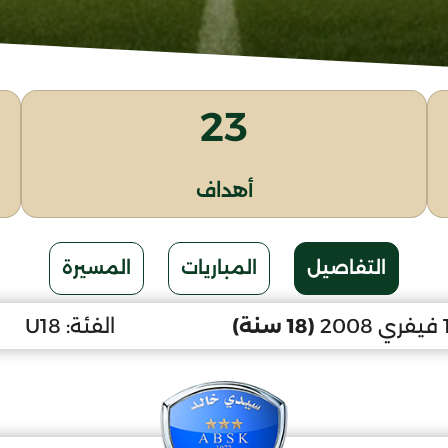
23
أهداف
التفاصيل
المباريات
المسيرة
(18 سنة)
الفئة:
U18