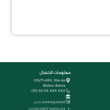
معلومات الاتصال
G5V7+HRV, Rte de
Biskra, Batna
+213 (0) XX XXX XXX
-
####@####.com
contact@lrf-batna.org