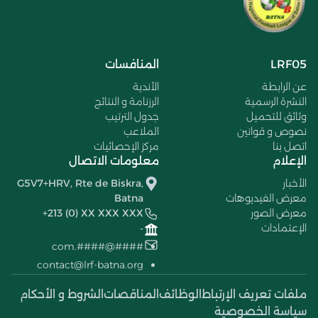
LRF05
المنافسات
عن الرابطة
الأندية
النشرة الرسمية
الرزنامة و النتائج
وثائق للتحميل
جدول الترتيب
نصوص و قوانين
الملاعب
اتصل بنا
مركز الإحصائيات
الإعلام
معلومات الاتصال
الأخبار
G5V7+HRV, Rte de Biskra,
معرض الفيديوهات
Batna
معرض الصور
+213 (0) XX XXX XXX
الإعتمادات
-
####@####.com
contact@lrf-batna.org
ملفات تعريف الإرتباط
الوظائف
المناقصات
الشروط و الأحكام
سياسة الخصوصية