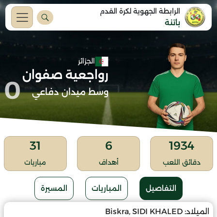
الرابطة الجهوية لكرة القدم
باتنة
الجزائر
رواجعية صفوان
0
وسط ميدان دفاعي
31
6
1934
دقائق اللعب
أهداف
مباريات
التفاصيل
المباريات
المسيرة
الميلاد:
Biskra, SIDI KHALED