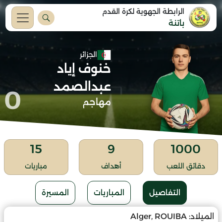
الرابطة الجهوية لكرة القدم
باتنة
الجزائر
خنوف إياد
عبدالصمد
0
مهاجم
15
9
1000
دقائق اللعب
أهداف
مباريات
التفاصيل
المباريات
المسيرة
الميلاد:
Alger, ROUIBA