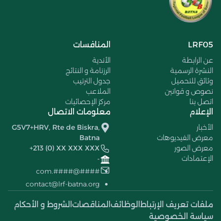
LRF05
المنافسات
عن الرابطة
الأندية
النشرة الرسمية
الرزنامة و النتائج
وثائق للتحميل
جدول الترتيب
نصوص و قوانين
الملاعب
اتصل بنا
مركز الإحصائيات
الإعلام
معلومات الاتصال
الأخبار
G5V7+HRV, Rte de Biskra,
معرض الفيديوهات
Batna
معرض الصور
+213 (0) XX XXX XXX
الإعتمادات
-
####@####.com
contact@lrf-batna.org
ملفات تعريف الإرتباط
الوظائف
المناقصات
الشروط و الأحكام
سياسة الخصوصية