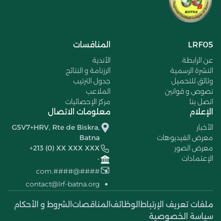
LRF05
المنافسات
عن الرابطة
الأندية
النشرة الرسمية
الرزنامة و النتائج
وثائق للتحميل
جدول الترتيب
نصوص و قوانين
الملاعب
اتصل بنا
مركز الإحصائيات
الإعلام
معلومات الاتصال
الأخبار
G5V7+HRV, Rte de Biskra,
معرض الفيديوهات
Batna
معرض الصور
+213 (0) XX XXX XXX
الإعتمادات
-
####@####.com
contact@lrf-batna.org
ملفات تعريف الإرتباط
الوظائف
المناقصات
الشروط و الأحكام
سياسة الخصوصية