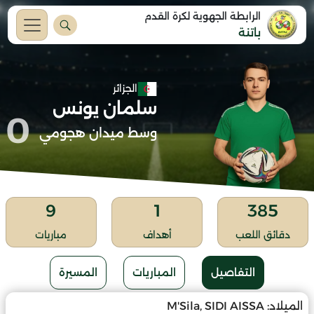
الرابطة الجهوية لكرة القدم
باتنة
الجزائر
سلمان يونس
0
وسط ميدان هجومي
9
1
385
دقائق اللعب
أهداف
مباريات
التفاصيل
المباريات
المسيرة
الميلاد:
M'Sila, SIDI AISSA