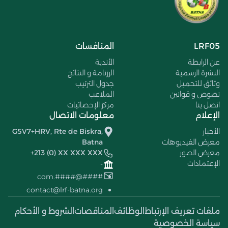
LRF05
المنافسات
عن الرابطة
الأندية
النشرة الرسمية
الرزنامة و النتائج
وثائق للتحميل
جدول الترتيب
نصوص و قوانين
الملاعب
اتصل بنا
مركز الإحصائيات
الإعلام
معلومات الاتصال
الأخبار
G5V7+HRV, Rte de Biskra,
معرض الفيديوهات
Batna
معرض الصور
+213 (0) XX XXX XXX
الإعتمادات
-
####@####.com
contact@lrf-batna.org
ملفات تعريف الإرتباط
الوظائف
المناقصات
الشروط و الأحكام
سياسة الخصوصية