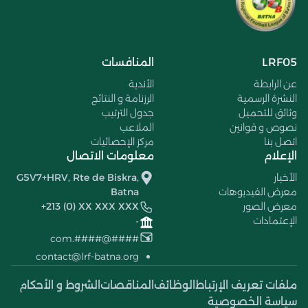
LRF05
المنافسات
عن الرابطة
الأندية
النشرة الرسمية
الرزنامة و النتائج
وثائق للتحميل
جدول الترتيب
نصوص و قوانين
الملاعب
اتصل بنا
مركز الإحصائيات
الإعلام
معلومات الاتصال
الأخبار
G5V7+HRV, Rte de Biskra,
معرض الفيديوهات
Batna
معرض الصور
+213 (0) XX XXX XXX
الإعتمادات
-
####@####.com
contact@lrf-batna.org
ملفات تعريف الإرتباط
الوظائف
المناقصات
الشروط و الأحكام
سياسة الخصوصية