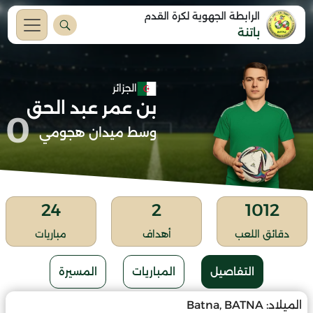
الرابطة الجهوية لكرة القدم
باتنة
الجزائر
بن عمر عبد الحق
0
وسط ميدان هجومي
24
2
1012
دقائق اللعب
أهداف
مباريات
التفاصيل
المباريات
المسيرة
الميلاد:
Batna, BATNA