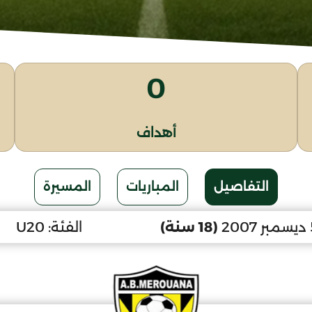
0
أهداف
التفاصيل
المباريات
المسيرة
(18 سنة)
الفئة:
U20