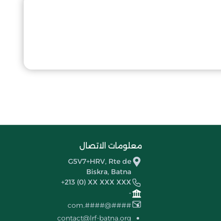
معلومات الاتصال
G5V7+HRV, Rte de
Biskra, Batna
+213 (0) XX XXX XXX
-
####@####.com
contact@lrf-batna.org