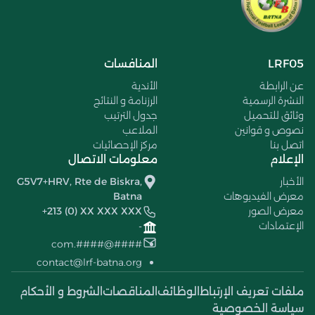
LRF05
المنافسات
عن الرابطة
الأندية
النشرة الرسمية
الرزنامة و النتائج
وثائق للتحميل
جدول الترتيب
نصوص و قوانين
الملاعب
اتصل بنا
مركز الإحصائيات
الإعلام
معلومات الاتصال
الأخبار
G5V7+HRV, Rte de Biskra,
معرض الفيديوهات
Batna
معرض الصور
+213 (0) XX XXX XXX
الإعتمادات
-
####@####.com
contact@lrf-batna.org
ملفات تعريف الإرتباط
الوظائف
المناقصات
الشروط و الأحكام
سياسة الخصوصية