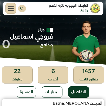
الرابطة الجهوية لكرة القدم
باتنة
الجزائر
فروجي اسماعيل
0
مدافع
22
6
1457
دقائق اللعب
أهداف
مباريات
التفاصيل
المباريات
المسيرة
الميلاد:
Batna, MEROUANA