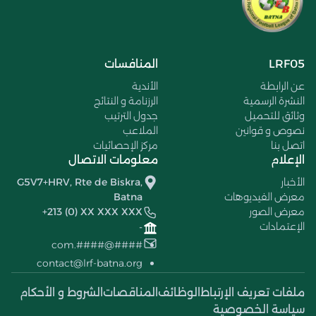
LRF05
المنافسات
عن الرابطة
الأندية
النشرة الرسمية
الرزنامة و النتائج
وثائق للتحميل
جدول الترتيب
نصوص و قوانين
الملاعب
اتصل بنا
مركز الإحصائيات
الإعلام
معلومات الاتصال
الأخبار
G5V7+HRV, Rte de Biskra,
معرض الفيديوهات
Batna
معرض الصور
+213 (0) XX XXX XXX
الإعتمادات
-
####@####.com
contact@lrf-batna.org
ملفات تعريف الإرتباط
الوظائف
المناقصات
الشروط و الأحكام
سياسة الخصوصية