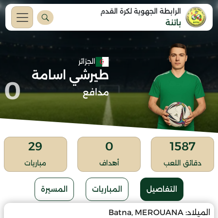
الرابطة الجهوية لكرة القدم
باتنة
الجزائر
طيرشي اسامة
0
مدافع
29
0
1587
دقائق اللعب
أهداف
مباريات
التفاصيل
المباريات
المسيرة
الميلاد:
Batna, MEROUANA