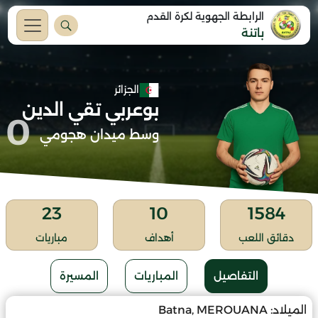
الرابطة الجهوية لكرة القدم
باتنة
الجزائر
بوعربي تقي الدين
0
وسط ميدان هجومي
23
10
1584
دقائق اللعب
أهداف
مباريات
التفاصيل
المباريات
المسيرة
الميلاد:
Batna, MEROUANA