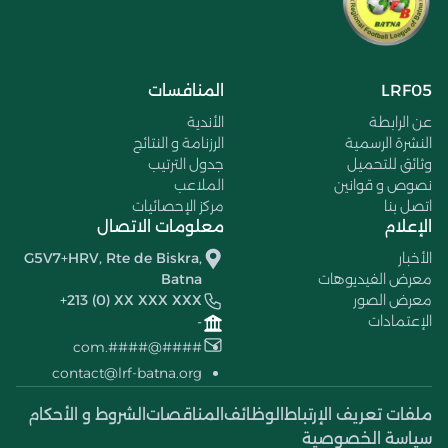
LRF05
المنافسات
عن الرابطة
الأندية
النشرة الرسمية
الرزنامة و النتائج
وثائق للتحميل
جدول الترتيب
نصوص و قوانين
الملاعب
اتصل بنا
مركز الإحصائيات
الإعلام
معلومات الاتصال
الأخبار
G5V7+HRV, Rte de Biskra,
معرض الفيديوهات
Batna
معرض الصور
+213 (0) XX XXX XXX
الإعتمادات
-
####@####.com
contact@lrf-batna.org
ملفات تعريف الإرتباط
الوظائف
المناقصات
الشروط و الأحكام
سياسة الخصوصية