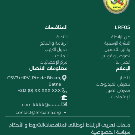
LRF05
المنافسات
عن الرابطة
الأندية
النشرة الرسمية
الرزنامة و النتائج
وثائق للتحميل
جدول الترتيب
نصوص و قوانين
الملاعب
اتصل بنا
مركز الإحصائيات
الإعلام
معلومات الاتصال
الأخبار
G5V7+HRV, Rte de Biskra,
معرض الفيديوهات
Batna
معرض الصور
+213 (0) XX XXX XXX
الإعتمادات
-
####@####.com
contact@lrf-batna.org
ملفات تعريف الإرتباط
الوظائف
المناقصات
الشروط و الأحكام
سياسة الخصوصية