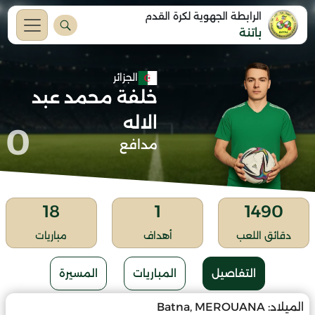
الرابطة الجهوية لكرة القدم
باتنة
الجزائر
خلفة محمد عبد
الاله
0
مدافع
18
1
1490
دقائق اللعب
أهداف
مباريات
التفاصيل
المباريات
المسيرة
الميلاد:
Batna, MEROUANA