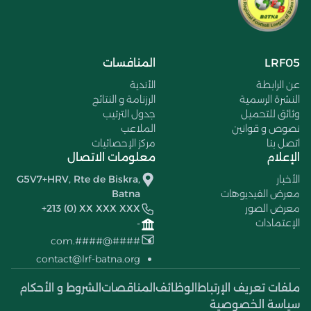
LRF05
المنافسات
عن الرابطة
الأندية
النشرة الرسمية
الرزنامة و النتائج
وثائق للتحميل
جدول الترتيب
نصوص و قوانين
الملاعب
اتصل بنا
مركز الإحصائيات
الإعلام
معلومات الاتصال
الأخبار
G5V7+HRV, Rte de Biskra,
معرض الفيديوهات
Batna
معرض الصور
+213 (0) XX XXX XXX
الإعتمادات
-
####@####.com
contact@lrf-batna.org
ملفات تعريف الإرتباط
الوظائف
المناقصات
الشروط و الأحكام
سياسة الخصوصية