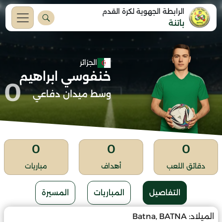
الرابطة الجهوية لكرة القدم
باتنة
الجزائر
خنفوسي ابراهيم
0
وسط ميدان دفاعي
0
0
0
دقائق اللعب
أهداف
مباريات
التفاصيل
المباريات
المسيرة
الميلاد:
Batna, BATNA