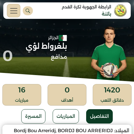
الرابطة الجهوية لكرة القدم
باتنة
الجزائر
بلغرواط لؤي
0
مدافع
16
0
1420
دقائق اللعب
أهداف
مباريات
التفاصيل
المباريات
المسيرة
الميلاد:
Bordj Bou Arreridj, BORDJ BOU ARRERIDJ