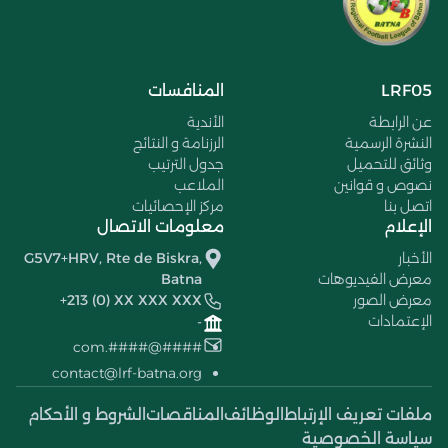
LRF05
المنافسات
عن الرابطة
الأندية
النشرة الرسمية
الرزنامة و النتائج
وثائق للتحميل
جدول الترتيب
نصوص و قوانين
الملاعب
اتصل بنا
مركز الإحصائيات
الإعلام
معلومات الاتصال
الأخبار
G5V7+HRV, Rte de Biskra,
معرض الفيديوهات
Batna
معرض الصور
+213 (0) XX XXX XXX
الإعتمادات
-
####@####.com
contact@lrf-batna.org
ملفات تعريف الإرتباط
الوظائف
المناقصات
الشروط و الأحكام
سياسة الخصوصية