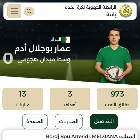
الرابطة الجهوية لكرة القدم
باتنة
الجزائر
عمار بوجلال أدم
0
وسط ميدان هجومي
13
3
973
دقائق اللعب
أهداف
مباريات
التفاصيل
المباريات
المسيرة
الميلاد:
Bordj Bou Arreridj, MEDJANA