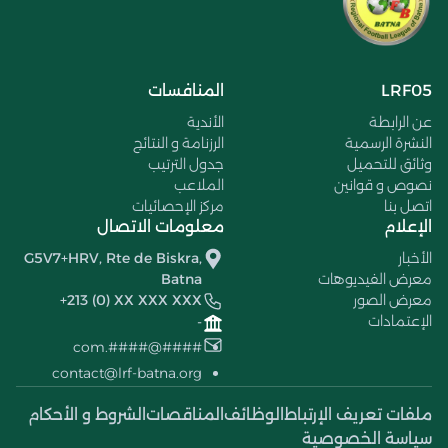
LRF05
المنافسات
عن الرابطة
الأندية
النشرة الرسمية
الرزنامة و النتائج
وثائق للتحميل
جدول الترتيب
نصوص و قوانين
الملاعب
اتصل بنا
مركز الإحصائيات
الإعلام
معلومات الاتصال
الأخبار
G5V7+HRV, Rte de Biskra,
معرض الفيديوهات
Batna
معرض الصور
+213 (0) XX XXX XXX
الإعتمادات
-
####@####.com
contact@lrf-batna.org
ملفات تعريف الإرتباط
الوظائف
المناقصات
الشروط و الأحكام
سياسة الخصوصية