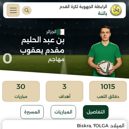
الرابطة الجهوية لكرة القدم
باتنة
الجزائر
بن عبد الحليم
مقدم يعقوب
0
مهاجم
30
3
1015
دقائق اللعب
أهداف
مباريات
التفاصيل
المباريات
المسيرة
الميلاد:
Biskra, TOLGA