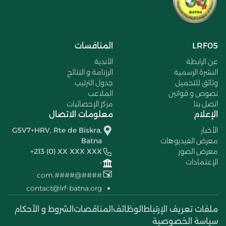
LRF05
المنافسات
عن الرابطة
الأندية
النشرة الرسمية
الرزنامة و النتائج
وثائق للتحميل
جدول الترتيب
نصوص و قوانين
الملاعب
اتصل بنا
مركز الإحصائيات
الإعلام
معلومات الاتصال
الأخبار
G5V7+HRV, Rte de Biskra,
معرض الفيديوهات
Batna
معرض الصور
+213 (0) XX XXX XXX
الإعتمادات
-
####@####.com
contact@lrf-batna.org
ملفات تعريف الإرتباط
الوظائف
المناقصات
الشروط و الأحكام
سياسة الخصوصية