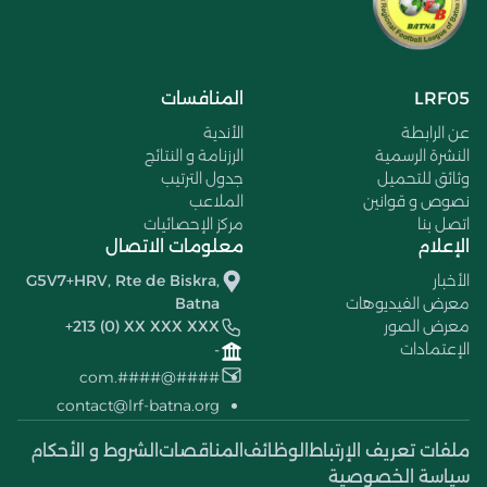
LRF05
المنافسات
عن الرابطة
الأندية
النشرة الرسمية
الرزنامة و النتائج
وثائق للتحميل
جدول الترتيب
نصوص و قوانين
الملاعب
اتصل بنا
مركز الإحصائيات
الإعلام
معلومات الاتصال
الأخبار
G5V7+HRV, Rte de Biskra,
معرض الفيديوهات
Batna
معرض الصور
+213 (0) XX XXX XXX
الإعتمادات
-
####@####.com
contact@lrf-batna.org
ملفات تعريف الإرتباط
الوظائف
المناقصات
الشروط و الأحكام
سياسة الخصوصية