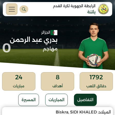
الرابطة الجهوية لكرة القدم
باتنة
الجزائر
بدري عبد الرحمن
0
مهاجم
24
8
1792
دقائق اللعب
أهداف
مباريات
التفاصيل
المباريات
المسيرة
الميلاد:
Biskra, SIDI KHALED