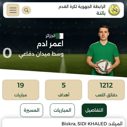
الرابطة الجهوية لكرة القدم
باتنة
الجزائر
اعمر ادم
0
وسط ميدان دفاعي
19
5
1212
دقائق اللعب
أهداف
مباريات
التفاصيل
المباريات
المسيرة
الميلاد:
Biskra, SIDI KHALED