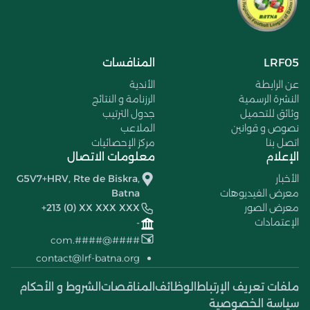
LRF05
المنافسات
عن الرابطة
الأندية
النشرة الرسمية
الرزنامة و النتائج
وثائق للتحميل
جدول الترتيب
نصوص و قوانين
الملاعب
اتصل بنا
مركز الإحصائيات
الإعلام
معلومات الاتصال
الأخبار
G5V7+HRV, Rte de Biskra,
معرض الفيديوهات
Batna
معرض الصور
+213 (0) XX XXX XXX
الإعتمادات
-
####@####.com
contact@lrf-batna.org
ملفات تعريف الإرتباط
الوظائف
المناقصات
الشروط و الأحكام
سياسة الخصوصية