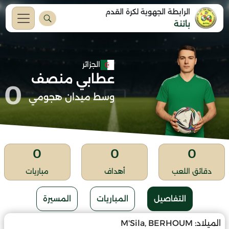
الرابطة الجهوية لكرة القدم
باتنة
الجزائر
عطابي منصف
0
وسط ميدان هجومي
0
0
0
دقائق اللعب
أهداف
مباريات
التفاصيل
المباريات
المسيرة
الميلاد:
M'Sila, BERHOUM