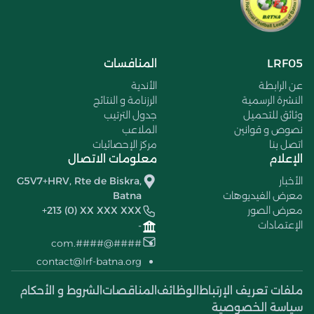
LRF05
المنافسات
عن الرابطة
الأندية
النشرة الرسمية
الرزنامة و النتائج
وثائق للتحميل
جدول الترتيب
نصوص و قوانين
الملاعب
اتصل بنا
مركز الإحصائيات
الإعلام
معلومات الاتصال
الأخبار
G5V7+HRV, Rte de Biskra,
معرض الفيديوهات
Batna
معرض الصور
+213 (0) XX XXX XXX
الإعتمادات
-
####@####.com
contact@lrf-batna.org
ملفات تعريف الإرتباط
الوظائف
المناقصات
الشروط و الأحكام
سياسة الخصوصية