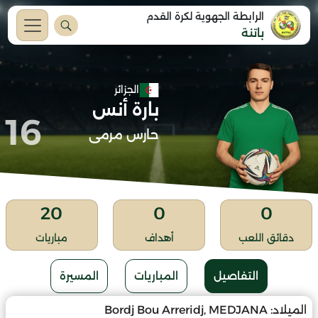
الرابطة الجهوية لكرة القدم
باتنة
الجزائر
بارة أنس
16
حارس مرمى
20
0
0
دقائق اللعب
أهداف
مباريات
التفاصيل
المباريات
المسيرة
الميلاد:
Bordj Bou Arreridj, MEDJANA