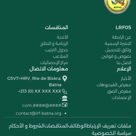
LRF05
المنافسات
عن الرابطة
الأندية
النشرة الرسمية
الرزنامة و النتائج
وثائق للتحميل
جدول الترتيب
نصوص و قوانين
الملاعب
اتصل بنا
مركز الإحصائيات
الإعلام
معلومات الاتصال
الأخبار
G5V7+HRV, Rte de Biskra,
معرض الفيديوهات
Batna
معرض الصور
+213 (0) XX XXX XXX
الإعتمادات
-
####@####.com
contact@lrf-batna.org
ملفات تعريف الإرتباط
الوظائف
المناقصات
الشروط و الأحكام
سياسة الخصوصية