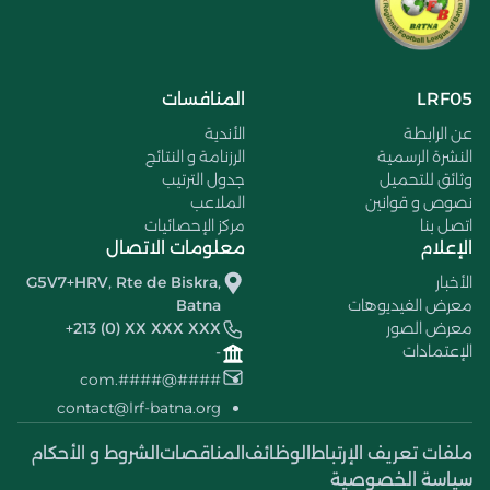
LRF05
المنافسات
عن الرابطة
الأندية
النشرة الرسمية
الرزنامة و النتائج
وثائق للتحميل
جدول الترتيب
نصوص و قوانين
الملاعب
اتصل بنا
مركز الإحصائيات
الإعلام
معلومات الاتصال
الأخبار
G5V7+HRV, Rte de Biskra,
معرض الفيديوهات
Batna
معرض الصور
+213 (0) XX XXX XXX
الإعتمادات
-
####@####.com
contact@lrf-batna.org
ملفات تعريف الإرتباط
الوظائف
المناقصات
الشروط و الأحكام
سياسة الخصوصية