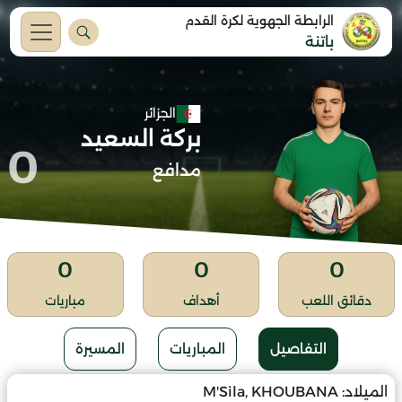
الرابطة الجهوية لكرة القدم
باتنة
الجزائر
بركة السعيد
0
مدافع
0
0
0
دقائق اللعب
أهداف
مباريات
التفاصيل
المباريات
المسيرة
الميلاد:
M'Sila, KHOUBANA