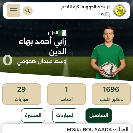
الرابطة الجهوية لكرة القدم
باتنة
الجزائر
زابي أحمد بهاء
الدين
0
وسط ميدان هجومي
29
1
1696
دقائق اللعب
أهداف
مباريات
التفاصيل
المباريات
المسيرة
الميلاد:
M'Sila, BOU SAADA