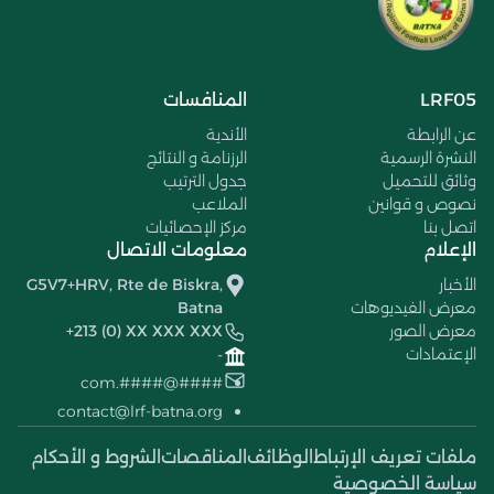
LRF05
المنافسات
عن الرابطة
الأندية
النشرة الرسمية
الرزنامة و النتائج
وثائق للتحميل
جدول الترتيب
نصوص و قوانين
الملاعب
اتصل بنا
مركز الإحصائيات
الإعلام
معلومات الاتصال
الأخبار
G5V7+HRV, Rte de Biskra,
معرض الفيديوهات
Batna
معرض الصور
+213 (0) XX XXX XXX
الإعتمادات
-
####@####.com
contact@lrf-batna.org
ملفات تعريف الإرتباط
الوظائف
المناقصات
الشروط و الأحكام
سياسة الخصوصية