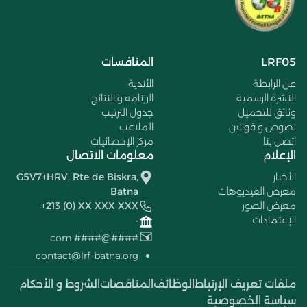
LRF05
المنافسات
عن الرابطة
الأندية
النشرة الرسمية
الرزنامة و النتائج
وثائق للتحميل
جدول الترتيب
نصوص و قوانين
الملاعب
اتصل بنا
مركز الإحصائيات
الإعلام
معلومات الاتصال
الأخبار
G5V7+HRV, Rte de Biskra,
معرض الفيديوهات
Batna
معرض الصور
+213 (0) XX XXX XXX
الإعتمادات
-
####@####.com
contact@lrf-batna.org
ملفات تعريف الإرتباط
الوظائف
المناقصات
الشروط و الأحكام
سياسة الخصوصية