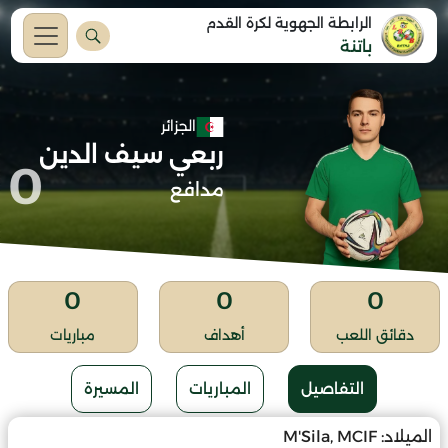
الرابطة الجهوية لكرة القدم
باتنة
الجزائر
ربعي سيف الدين
0
مدافع
0
0
0
دقائق اللعب
أهداف
مباريات
التفاصيل
المباريات
المسيرة
الميلاد:
M'Sila, MCIF