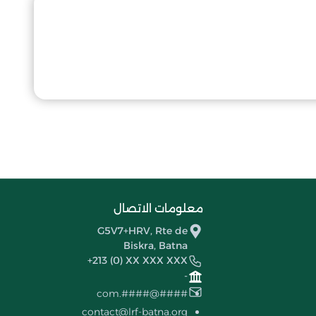
معلومات الاتصال
G5V7+HRV, Rte de
Biskra, Batna
+213 (0) XX XXX XXX
-
####@####.com
contact@lrf-batna.org