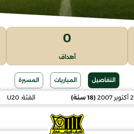
0
أهداف
التفاصيل
المباريات
المسيرة
(18 سنة)
الفئة:
U20