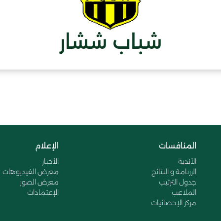
شباب ششار
المنافسات
الإعلام
الأندية
الأخبار
الرزنامة و النتائج
معرض الفيديوهات
جدول الترتيب
معرض الصور
الملاعب
الإعتمادات
مركز الإحصائيات