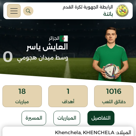
الرابطة الجهوية لكرة القدم
باتنة
الجزائر
العايش ياسر
0
وسط ميدان هجومي
18
1
1016
دقائق اللعب
أهداف
مباريات
التفاصيل
المباريات
المسيرة
الميلاد:
Khenchela, KHENCHELA