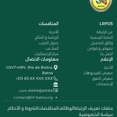
LRF05
المنافسات
عن الرابطة
الأندية
النشرة الرسمية
الرزنامة و النتائج
وثائق للتحميل
جدول الترتيب
نصوص و قوانين
الملاعب
اتصل بنا
مركز الإحصائيات
الإعلام
معلومات الاتصال
الأخبار
G5V7+HRV, Rte de Biskra,
معرض الفيديوهات
Batna
معرض الصور
+213 (0) XX XXX XXX
الإعتمادات
-
####@####.com
contact@lrf-batna.org
ملفات تعريف الإرتباط
الوظائف
المناقصات
الشروط و الأحكام
سياسة الخصوصية