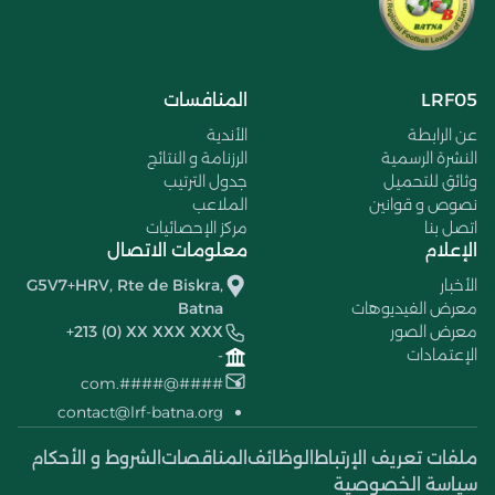
LRF05
المنافسات
عن الرابطة
الأندية
النشرة الرسمية
الرزنامة و النتائج
وثائق للتحميل
جدول الترتيب
نصوص و قوانين
الملاعب
اتصل بنا
مركز الإحصائيات
الإعلام
معلومات الاتصال
الأخبار
G5V7+HRV, Rte de Biskra,
معرض الفيديوهات
Batna
معرض الصور
+213 (0) XX XXX XXX
الإعتمادات
-
####@####.com
contact@lrf-batna.org
ملفات تعريف الإرتباط
الوظائف
المناقصات
الشروط و الأحكام
سياسة الخصوصية