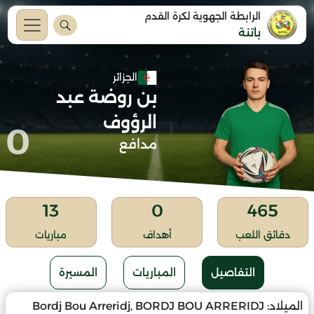
الرابطة الجهوية لكرة القدم
باتنة
الجزائر
بن روضة عبد
الرؤوف
0
مدافع
13
0
465
دقائق اللعب
أهداف
مباريات
التفاصيل
المباريات
المسيرة
الميلاد:
Bordj Bou Arreridj, BORDJ BOU ARRERIDJ