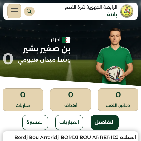
الرابطة الجهوية لكرة القدم
باتنة
الجزائر
بن صغير بشير
0
وسط ميدان هجومي
0
0
0
دقائق اللعب
أهداف
مباريات
التفاصيل
المباريات
المسيرة
الميلاد:
Bordj Bou Arreridj, BORDJ BOU ARRERIDJ