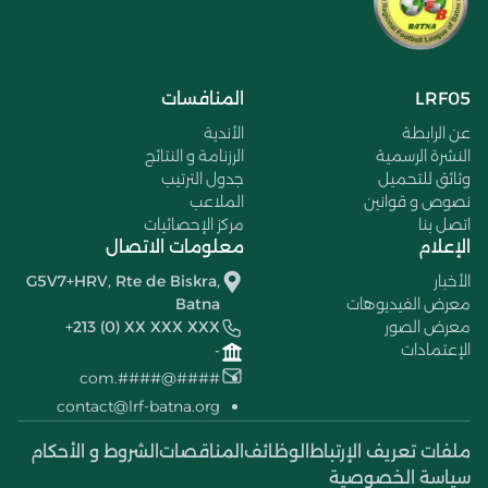
LRF05
المنافسات
عن الرابطة
الأندية
النشرة الرسمية
الرزنامة و النتائج
وثائق للتحميل
جدول الترتيب
نصوص و قوانين
الملاعب
اتصل بنا
مركز الإحصائيات
الإعلام
معلومات الاتصال
الأخبار
G5V7+HRV, Rte de Biskra,
معرض الفيديوهات
Batna
معرض الصور
+213 (0) XX XXX XXX
الإعتمادات
-
####@####.com
contact@lrf-batna.org
ملفات تعريف الإرتباط
الوظائف
المناقصات
الشروط و الأحكام
سياسة الخصوصية