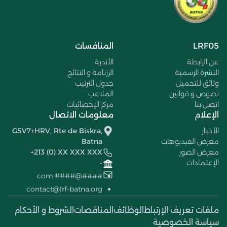
LRF05
المنافسات
عن الرابطة
الأندية
النشرة الرسمية
الرزنامة و النتائج
وثائق للتحميل
جدول الترتيب
نصوص و قوانين
الملاعب
اتصل بنا
مركز الإحصائيات
الإعلام
معلومات الاتصال
الأخبار
G5V7+HRV, Rte de Biskra,
معرض الفيديوهات
Batna
معرض الصور
+213 (0) XX XXX XXX
الإعتمادات
-
####@####.com
contact@lrf-batna.org
ملفات تعريف الإرتباط
الوظائف
المناقصات
الشروط و الأحكام
سياسة الخصوصية