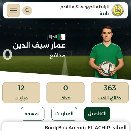
الرابطة الجهوية لكرة القدم
باتنة
الجزائر
عمار سيف الدين
0
مدافع
12
0
363
دقائق اللعب
أهداف
مباريات
التفاصيل
المباريات
المسيرة
الميلاد:
Bordj Bou Arreridj, EL ACHIR