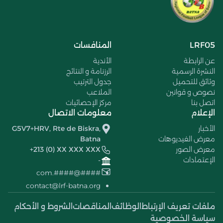
LRF05
المنافسات
عن الرابطة
الأندية
النشرة الرسمية
الرزنامة و النتائج
وثائق للتحميل
جدول الترتيب
نصوص و قوانين
الملاعب
اتصل بنا
مركز الإحصائيات
الإعلام
معلومات الاتصال
الأخبار
G5V7+HRV, Rte de Biskra,
معرض الفيديوهات
Batna
معرض الصور
+213 (0) XX XXX XXX
الإعتمادات
-
####@####.com
contact@lrf-batna.org
ملفات تعريف الإرتباط
الوظائف
المناقصات
الشروط و الأحكام
سياسة الخصوصية