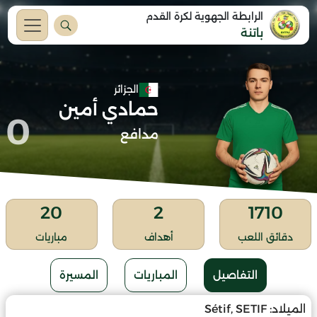
الرابطة الجهوية لكرة القدم
باتنة
الجزائر
حمادي أمين
0
مدافع
20
2
1710
دقائق اللعب
أهداف
مباريات
التفاصيل
المباريات
المسيرة
الميلاد:
Sétif, SETIF