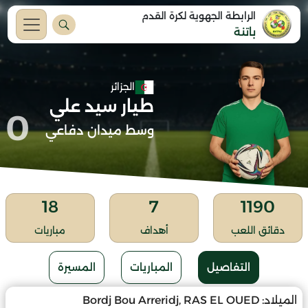
الرابطة الجهوية لكرة القدم
باتنة
الجزائر
طيار سيد علي
0
وسط ميدان دفاعي
18
7
1190
دقائق اللعب
أهداف
مباريات
التفاصيل
المباريات
المسيرة
الميلاد:
Bordj Bou Arreridj, RAS EL OUED