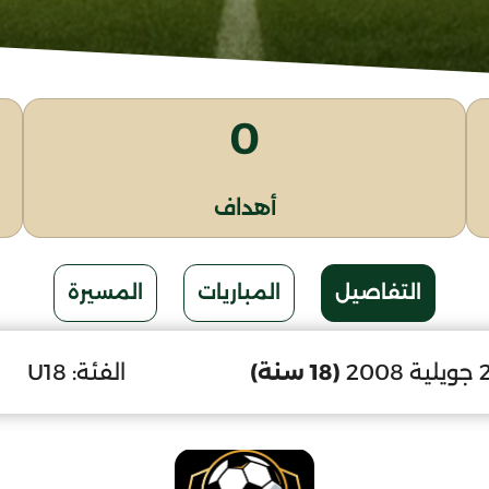
0
أهداف
التفاصيل
المباريات
المسيرة
(18 سنة)
الفئة:
U18