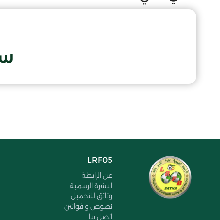
سب
LRF05
عن الرابطة
النشرة الرسمية
وثائق للتحميل
نصوص و قوانين
اتصل بنا