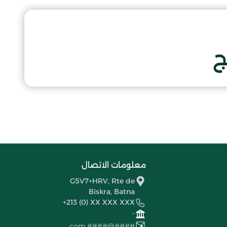
ج
معلومات الاتصال
G5V7+HRV, Rte de
Biskra, Batna
+213 (0) XX XXX XXX
-
####@####.com