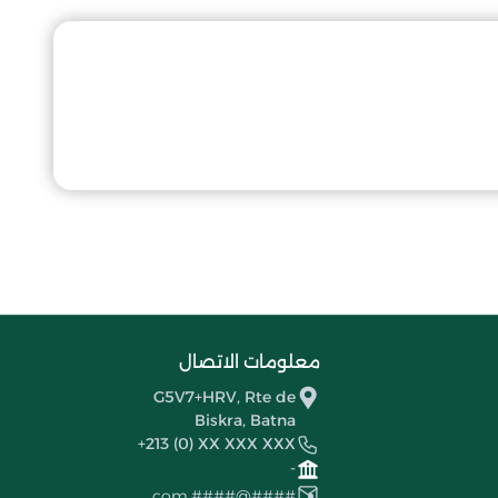
معلومات الاتصال
G5V7+HRV, Rte de
Biskra, Batna
+213 (0) XX XXX XXX
-
####@####.com