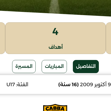
4
أهداف
التفاصيل
المباريات
المسيرة
(16 سنة)
الفئة:
U17