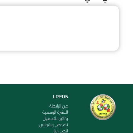
LRF05
عن الرابطة
النشرة الرسمية
وثائق للتحميل
نصوص و قوانين
اتصل بنا