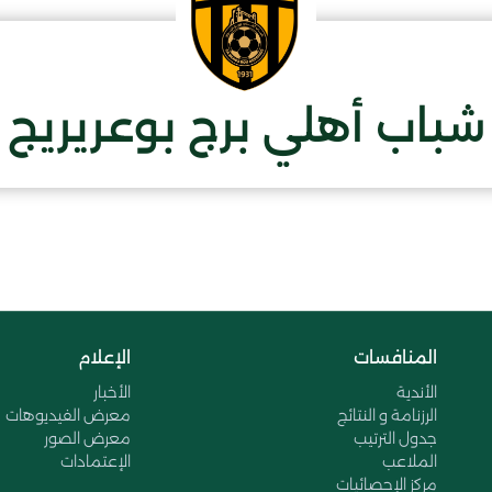
شباب أهلي برج بوعريريج
المنافسات
الإعلام
الأندية
الأخبار
الرزنامة و النتائج
معرض الفيديوهات
جدول الترتيب
معرض الصور
الملاعب
الإعتمادات
مركز الإحصائيات