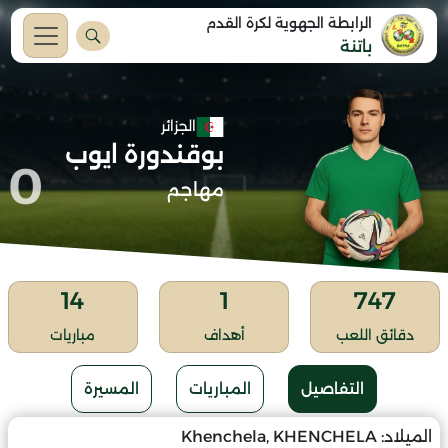
الرابطة الجهوية لكرة القدم
باتنة
الجزائر
بوقندورة ايوب
0
مهاجم
14
1
747
دقائق اللعب
أهداف
مباريات
التفاصيل
المباريات
المسيرة
الميلاد:
Khenchela, KHENCHELA