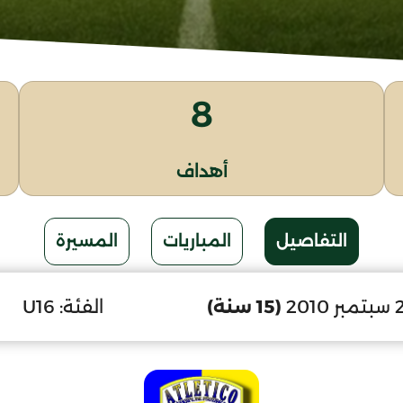
8
أهداف
التفاصيل
المباريات
المسيرة
(15 سنة)
الفئة:
U16