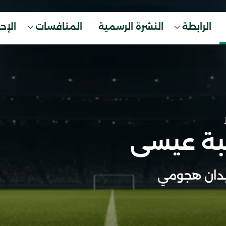
الرابطة
النشرة الرسمية
المنافسات
الإح
بة عيسى
دان هجومي