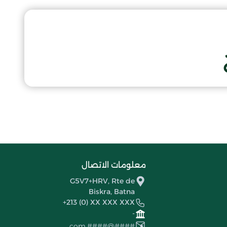
معلومات الاتصال
G5V7+HRV, Rte de
Biskra, Batna
+213 (0) XX XXX XXX
-
####@####.com