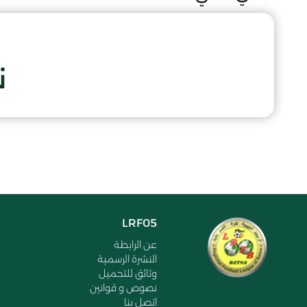
ن
LRF05
عن الرابطة
النشرة الرسمية
وثائق للتحميل
نصوص و قوانين
اتصل بنا