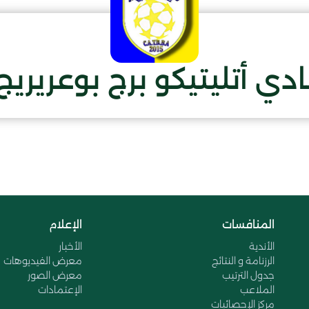
ادي أتليتيكو برج بوعريريج
المنافسات
الإعلام
الأندية
الأخبار
الرزنامة و النتائج
معرض الفيديوهات
جدول الترتيب
معرض الصور
الملاعب
الإعتمادات
مركز الإحصائيات