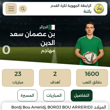
الرابطة الجهوية لكرة القدم
باتنة
الجزائر
بن عصمان سعد
الدين
0
مهاجم
23
2
1600
دقائق اللعب
أهداف
مباريات
التفاصيل
المباريات
المسيرة
الميلاد:
Bordj Bou Arreridj, BORDJ BOU ARRERIDJ