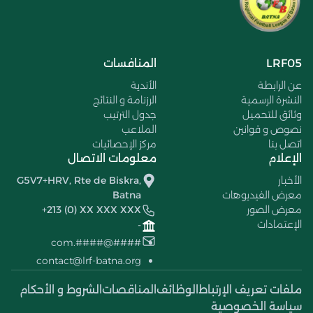
LRF05
المنافسات
عن الرابطة
الأندية
النشرة الرسمية
الرزنامة و النتائج
وثائق للتحميل
جدول الترتيب
نصوص و قوانين
الملاعب
اتصل بنا
مركز الإحصائيات
الإعلام
معلومات الاتصال
الأخبار
G5V7+HRV, Rte de Biskra,
معرض الفيديوهات
Batna
معرض الصور
+213 (0) XX XXX XXX
الإعتمادات
-
####@####.com
contact@lrf-batna.org
ملفات تعريف الإرتباط
الوظائف
المناقصات
الشروط و الأحكام
سياسة الخصوصية