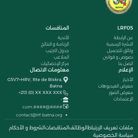
LRF05
المنافسات
عن الرابطة
الأندية
النشرة الرسمية
الرزنامة و النتائج
وثائق للتحميل
جدول الترتيب
نصوص و قوانين
الملاعب
اتصل بنا
مركز الإحصائيات
الإعلام
معلومات الاتصال
الأخبار
G5V7+HRV, Rte de Biskra,
معرض الفيديوهات
Batna
معرض الصور
+213 (0) XX XXX XXX
الإعتمادات
-
####@####.com
contact@lrf-batna.org
ملفات تعريف الإرتباط
الوظائف
المناقصات
الشروط و الأحكام
سياسة الخصوصية