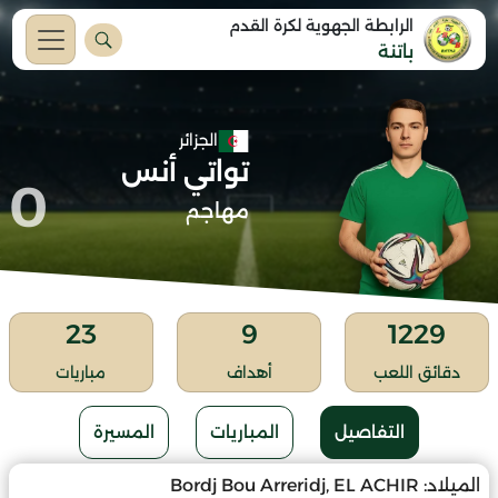
الرابطة الجهوية لكرة القدم
باتنة
الجزائر
تواتي أنس
0
مهاجم
23
9
1229
دقائق اللعب
أهداف
مباريات
التفاصيل
المباريات
المسيرة
الميلاد:
Bordj Bou Arreridj, EL ACHIR