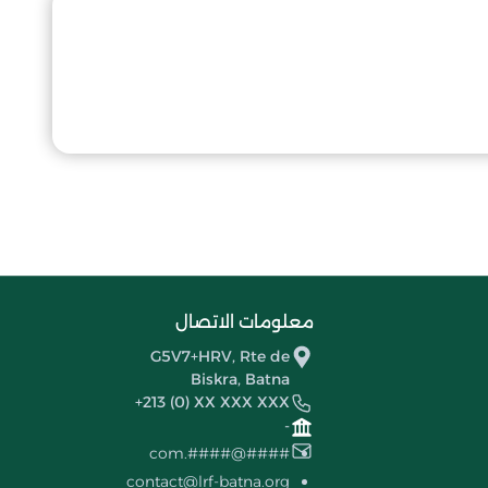
معلومات الاتصال
G5V7+HRV, Rte de
Biskra, Batna
+213 (0) XX XXX XXX
-
####@####.com
contact@lrf-batna.org