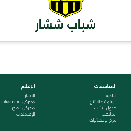
شباب ششار
المنافسات
الإعلام
الأندية
الأخبار
الرزنامة و النتائج
معرض الفيديوهات
جدول الترتيب
معرض الصور
الملاعب
الإعتمادات
مركز الإحصائيات