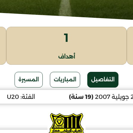
1
أهداف
التفاصيل
المباريات
المسيرة
(19 سنة)
الفئة:
U20