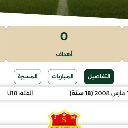
0
أهداف
التفاصيل
المباريات
المسيرة
(18 سنة)
الفئة:
U18