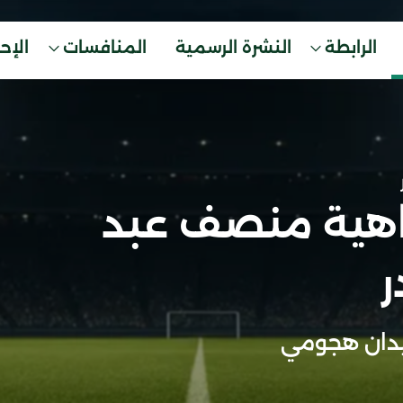
الرابطة
النشرة الرسمية
المنافسات
الإح
اهية منصف عبد
ر
دان هجومي