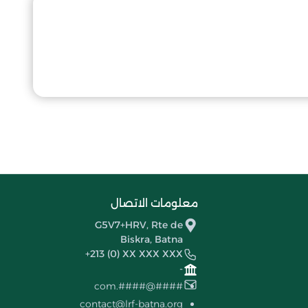
معلومات الاتصال
G5V7+HRV, Rte de
Biskra, Batna
+213 (0) XX XXX XXX
-
####@####.com
contact@lrf-batna.org