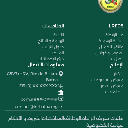
LRF05
المنافسات
عن الرابطة
الأندية
النشرة الرسمية
الرزنامة و النتائج
وثائق للتحميل
جدول الترتيب
نصوص و قوانين
الملاعب
اتصل بنا
مركز الإحصائيات
الإعلام
معلومات الاتصال
الأخبار
G5V7+HRV, Rte de Biskra,
معرض الفيديوهات
Batna
معرض الصور
+213 (0) XX XXX XXX
الإعتمادات
-
####@####.com
contact@lrf-batna.org
ملفات تعريف الإرتباط
الوظائف
المناقصات
الشروط و الأحكام
سياسة الخصوصية