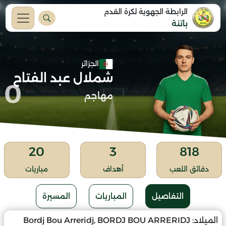
الرابطة الجهوية لكرة القدم
باتنة
الجزائر
شملال عبد الفتاح
0
مهاجم
20
3
818
دقائق اللعب
أهداف
مباريات
التفاصيل
المباريات
المسيرة
الميلاد:
Bordj Bou Arreridj, BORDJ BOU ARRERIDJ