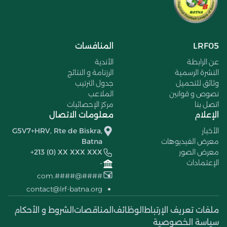
LRF05
المنافسات
عن الرابطة
الأندية
النشرة الرسمية
الرزنامة و النتائج
وثائق للتحميل
جدول الترتيب
نصوص و قوانين
الملاعب
اتصل بنا
مركز الإحصائيات
الإعلام
معلومات الاتصال
الأخبار
G5V7+HRV, Rte de Biskra,
معرض الفيديوهات
Batna
معرض الصور
+213 (0) XX XXX XXX
الإعتمادات
-
####@####.com
contact@lrf-batna.org
ملفات تعريف الإرتباط
الوظائف
المناقصات
الشروط و الأحكام
سياسة الخصوصية