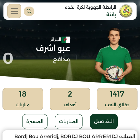
الرابطة الجهوية لكرة القدم
باتنة
الجزائر
عبو اشرف
0
مدافع
18
2
1417
دقائق اللعب
أهداف
مباريات
التفاصيل
المباريات
المسيرة
الميلاد:
Bordj Bou Arreridj, BORDJ BOU ARRERIDJ