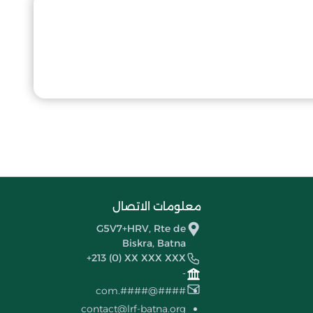
معلومات الاتصال
G5V7+HRV, Rte de
Biskra, Batna
+213 (0) XX XXX XXX
-
####@####.com
contact@lrf-batna.org