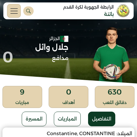
الرابطة الجهوية لكرة القدم
باتنة
الجزائر
جلال وائل
0
مدافع
9
0
630
دقائق اللعب
أهداف
مباريات
التفاصيل
المباريات
المسيرة
الميلاد:
Constantine, CONSTANTINE