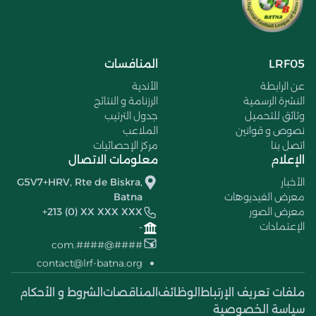
LRF05
المنافسات
عن الرابطة
الأندية
النشرة الرسمية
الرزنامة و النتائج
وثائق للتحميل
جدول الترتيب
نصوص و قوانين
الملاعب
اتصل بنا
مركز الإحصائيات
الإعلام
معلومات الاتصال
الأخبار
G5V7+HRV, Rte de Biskra,
معرض الفيديوهات
Batna
معرض الصور
+213 (0) XX XXX XXX
الإعتمادات
-
####@####.com
contact@lrf-batna.org
ملفات تعريف الإرتباط
الوظائف
المناقصات
الشروط و الأحكام
سياسة الخصوصية