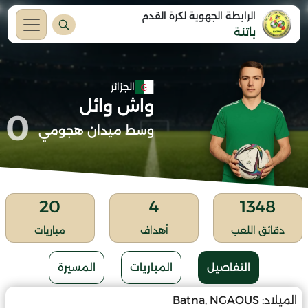
الرابطة الجهوية لكرة القدم
باتنة
الجزائر
واش وائل
0
وسط ميدان هجومي
20
4
1348
دقائق اللعب
أهداف
مباريات
التفاصيل
المباريات
المسيرة
الميلاد:
Batna, NGAOUS