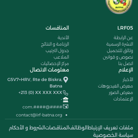
LRF05
المنافسات
عن الرابطة
الأندية
النشرة الرسمية
الرزنامة و النتائج
وثائق للتحميل
جدول الترتيب
نصوص و قوانين
الملاعب
اتصل بنا
مركز الإحصائيات
الإعلام
معلومات الاتصال
الأخبار
G5V7+HRV, Rte de Biskra,
معرض الفيديوهات
Batna
معرض الصور
+213 (0) XX XXX XXX
الإعتمادات
-
####@####.com
contact@lrf-batna.org
ملفات تعريف الإرتباط
الوظائف
المناقصات
الشروط و الأحكام
سياسة الخصوصية