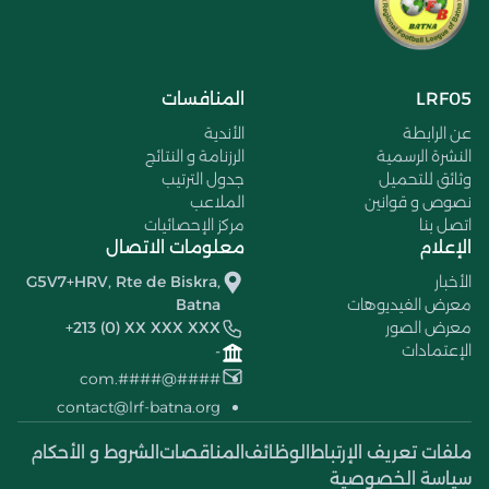
LRF05
المنافسات
عن الرابطة
الأندية
النشرة الرسمية
الرزنامة و النتائج
وثائق للتحميل
جدول الترتيب
نصوص و قوانين
الملاعب
اتصل بنا
مركز الإحصائيات
الإعلام
معلومات الاتصال
الأخبار
G5V7+HRV, Rte de Biskra,
معرض الفيديوهات
Batna
معرض الصور
+213 (0) XX XXX XXX
الإعتمادات
-
####@####.com
contact@lrf-batna.org
ملفات تعريف الإرتباط
الوظائف
المناقصات
الشروط و الأحكام
سياسة الخصوصية