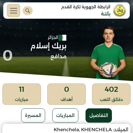
الرابطة الجهوية لكرة القدم
باتنة
الجزائر
بريك إسلام
0
مدافع
11
0
402
دقائق اللعب
أهداف
مباريات
التفاصيل
المباريات
المسيرة
الميلاد:
Khenchela, KHENCHELA